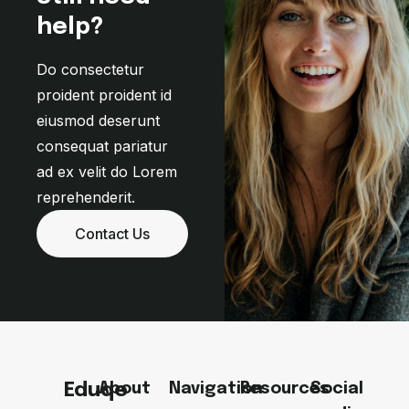
help?
Do consectetur
proident proident id
eiusmod deserunt
consequat pariatur
ad ex velit do Lorem
reprehenderit.
Contact Us
Eduqe
About
Navigation
Resources
Social