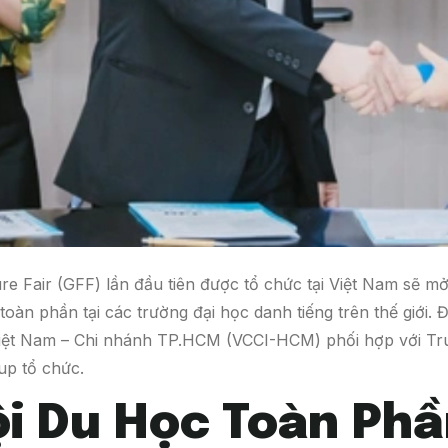
re Fair (GFF) lần đầu tiên được tổ chức tại Việt Nam sẽ mở 
oàn phần tại các trường đại học danh tiếng trên thế giới. Đ
iệt Nam – Chi nhánh TP.HCM (VCCI-HCM) phối hợp với T
up tổ chức.
ội Du Học Toàn Phầ