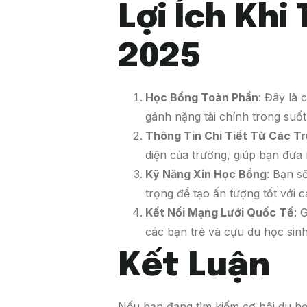
Lợi Ích Khi
2025
Học Bổng Toàn Phần
: Đây là 
gánh nặng tài chính trong suốt
Thông Tin Chi Tiết Từ Các T
diện của trường, giúp bạn đưa
Kỹ Năng Xin Học Bổng
: Bạn s
trọng để tạo ấn tượng tốt với 
Kết Nối Mạng Lưới Quốc Tế
: 
các bạn trẻ và cựu du học sinh
Kết Luận
Nếu bạn đang tìm kiếm cơ hội du h