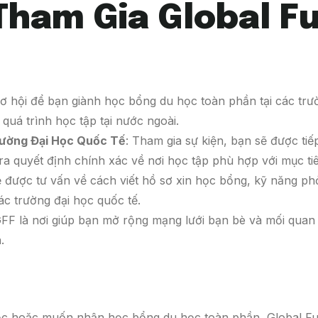
 Tham Gia Global F
cơ hội để bạn giành học bổng du học toàn phần tại các trườ
 quá trình học tập tại nước ngoài.
rường Đại Học Quốc Tế
: Tham gia sự kiện, bạn sẽ được tiếp
 ra quyết định chính xác về nơi học tập phù hợp với mục t
ẽ được tư vấn về cách viết hồ sơ xin học bổng, kỹ năng p
các trường đại học quốc tế.
GFF là nơi giúp bạn mở rộng mạng lưới bạn bè và mối quan 
.
ọc hoặc muốn nhận học bổng du học toàn phần, Global Futu