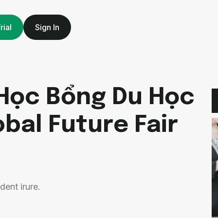
rial
Sign In
 Học Bổng Du Học
bal Future Fair
dent irure.