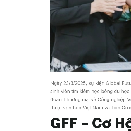
Ngày 23/3/2025, sự kiện Global Futu
sinh viên tìm kiếm học bổng du học t
đoàn Thương mại và Công nghiệp V
thuật văn hóa Việt Nam và Tiim Gro
GFF – Cơ H