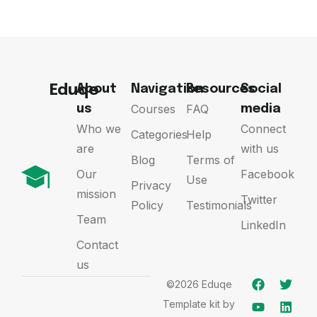
Eduqe
About
Navigation
Resources
Social
Courses
FAQ
us
media
Who we
Connect
Categories
Help
are
with us
Blog
Terms of
Our
Facebook
Use
Privacy
mission
Twitter
Policy
Testimonials
Team
LinkedIn
Contact
us
©2026 Eduqe
Template kit by